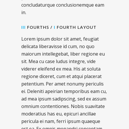
concludaturque conclusionemque eam
in.
III
FOURTHS /
I
FOURTH LAYOUT
Lorem ipsum dolor sit amet, feugiat
delicata liberavisse id cum, no quo
maiorum intellegebat, liber regione eu
sit. Mea cu case ludus integre, vide
viderer eleifend ex mea. His at soluta
regione diceret, cum et atqui placerat
petentium. Per amet nonumy periculis
ei. Deleniti apeirian temporibus eam cu,
ad mea ipsum sadipscing, sed ex assum
omnium contentiones. Nobis suavitate
moderatius has eu, epicuri ancillae
pericula ei nam, ferri ipsum quaeque
est ea. Ex omnis menandri conceptam