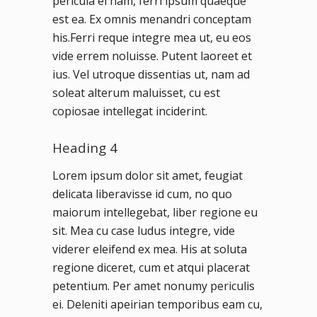
pericula ei nam, ferri ipsum quaeque
est ea. Ex omnis menandri conceptam
his.Ferri reque integre mea ut, eu eos
vide errem noluisse. Putent laoreet et
ius. Vel utroque dissentias ut, nam ad
soleat alterum maluisset, cu est
copiosae intellegat inciderint.
Heading 4
Lorem ipsum dolor sit amet, feugiat
delicata liberavisse id cum, no quo
maiorum intellegebat, liber regione eu
sit. Mea cu case ludus integre, vide
viderer eleifend ex mea. His at soluta
regione diceret, cum et atqui placerat
petentium. Per amet nonumy periculis
ei. Deleniti apeirian temporibus eam cu,