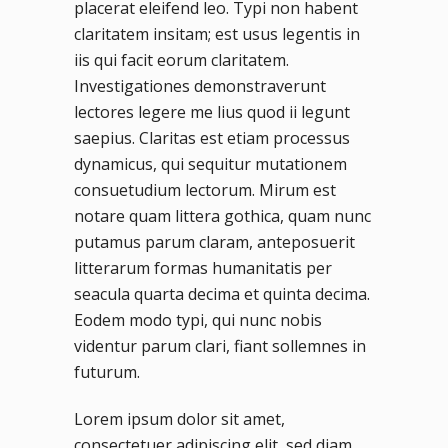
placerat eleifend leo. Typi non habent
claritatem insitam; est usus legentis in
iis qui facit eorum claritatem.
Investigationes demonstraverunt
lectores legere me lius quod ii legunt
saepius. Claritas est etiam processus
dynamicus, qui sequitur mutationem
consuetudium lectorum. Mirum est
notare quam littera gothica, quam nunc
putamus parum claram, anteposuerit
litterarum formas humanitatis per
seacula quarta decima et quinta decima.
Eodem modo typi, qui nunc nobis
videntur parum clari, fiant sollemnes in
futurum.
Lorem ipsum dolor sit amet,
consectetuer adipiscing elit, sed diam