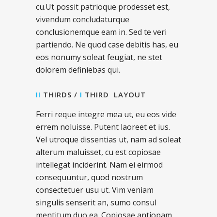
cu.Ut possit patrioque prodesset est,
vivendum concludaturque
conclusionemque eam in. Sed te veri
partiendo. Ne quod case debitis has, eu
eos nonumy soleat feugiat, ne stet
dolorem definiebas qui.
II
THIRDS /
I
THIRD LAYOUT
Ferri reque integre mea ut, eu eos vide
errem noluisse. Putent laoreet et ius.
Vel utroque dissentias ut, nam ad soleat
alterum maluisset, cu est copiosae
intellegat inciderint. Nam ei eirmod
consequuntur, quod nostrum
consectetuer usu ut. Vim veniam
singulis senserit an, sumo consul
mentitum duo ea. Copiosae antiopam