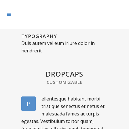
TYPOGRAPHY
Duis autem vel eum iriure dolor in
hendrerit
DROPCAPS
CUSTOMIZABLE
ellentesque habitant morbi
P
tristique senectus et netus et
malesuada fames ac turpis
egestas. Vestibulum tortor quam,
feugiat vitae, ultricies eget, tempor sit