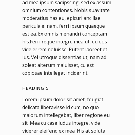
ad mea ipsum sadipscing, sed ex assum
omnium contentiones. Nobis suavitate
moderatius has eu, epicuri ancillae
pericula ei nam, ferri ipsum quaeque
est ea. Ex omnis menandri conceptam
his.Ferri reque integre mea ut, eu eos
vide errem noluisse. Putent laoreet et
ius. Vel utroque dissentias ut, nam ad
soleat alterum maluisset, cu est
copiosae intellegat inciderint.
HEADING 5
Lorem ipsum dolor sit amet, feugiat
delicata liberavisse id cum, no quo
maiorum intellegebat, liber regione eu
sit. Mea cu case ludus integre, vide
viderer eleifend ex mea. His at soluta