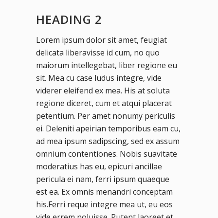
HEADING 2
Lorem ipsum dolor sit amet, feugiat
delicata liberavisse id cum, no quo
maiorum intellegebat, liber regione eu
sit. Mea cu case ludus integre, vide
viderer eleifend ex mea. His at soluta
regione diceret, cum et atqui placerat
petentium. Per amet nonumy periculis
ei. Deleniti apeirian temporibus eam cu,
ad mea ipsum sadipscing, sed ex assum
omnium contentiones. Nobis suavitate
moderatius has eu, epicuri ancillae
pericula ei nam, ferri ipsum quaeque
est ea. Ex omnis menandri conceptam
his.Ferri reque integre mea ut, eu eos
vide errem noluisse. Putent laoreet et